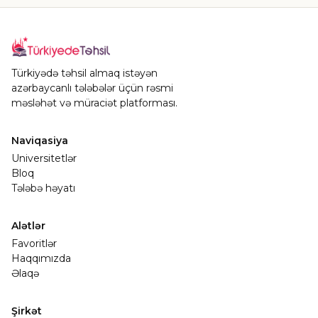
Türkiyədə təhsil almaq istəyən
azərbaycanlı tələbələr üçün rəsmi
məsləhət və müraciət platforması.
Naviqasiya
Universitetlər
Bloq
Tələbə həyatı
Alətlər
Favoritlər
Haqqımızda
Əlaqə
Şirkət