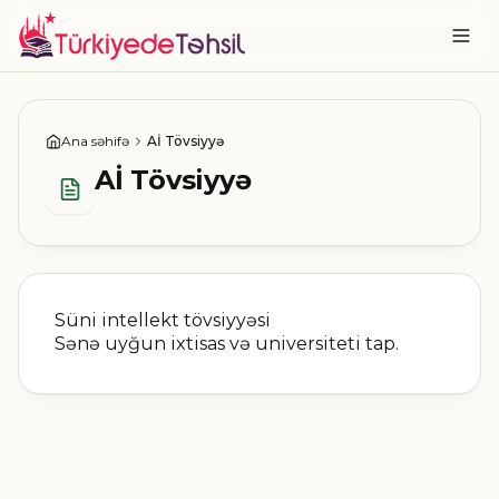
Ana səhifə
Aİ Tövsiyyə
Aİ Tövsiyyə
Süni intellekt tövsiyyəsi
Sənə uyğun ixtisas və universiteti tap.