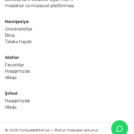
məsləhət və müraciət platforması.
Naviqasiya
Universitetlər
Bloq
Tələbə həyatı
Alətlər
Favoritlər
Haqqımızda
Əlaqə
Şirkət
Haqqımızda
Əlaqə
© 2026 TurkiyedeTehsil.az — Bütün hüquqlar qorunur.