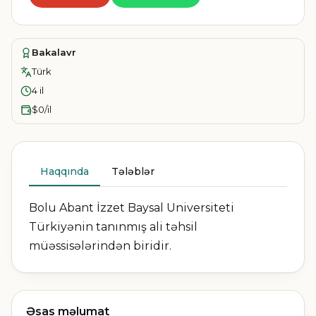
Bakalavr
Türk
4 il
$0/il
Haqqında
Tələblər
Bolu Abant İzzet Baysal Universiteti
Türkiyənin tanınmış ali təhsil
müəssisələrindən biridir.
Əsas məlumat