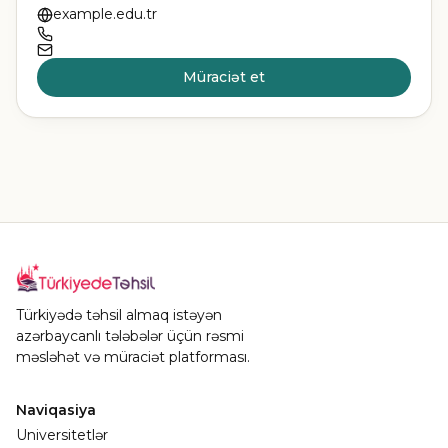
example.edu.tr
Müraciət et
Türkiyədə təhsil almaq istəyən
azərbaycanlı tələbələr üçün rəsmi
məsləhət və müraciət platforması.
Naviqasiya
Universitetlər