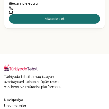
example.edu.tr
Müraciət et
Türkiyədə təhsil almaq istəyən
azərbaycanlı tələbələr üçün rəsmi
məsləhət və müraciət platforması.
Naviqasiya
Universitetlər