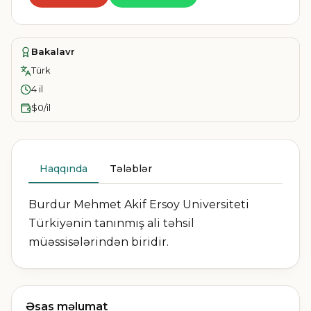
Bakalavr
Türk
4 il
$0/il
Haqqında
Tələblər
Burdur Mehmet Akif Ersoy Universiteti
Türkiyənin tanınmış ali təhsil
müəssisələrindən biridir.
Əsas məlumat