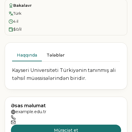
Bakalavr
Türk
4 il
$0/il
Haqqında
Tələblər
Kayseri Universiteti Türkiyənin tanınmış ali
təhsil müəssisələrindən biridir.
Əsas məlumat
example.edu.tr
Müraciət et