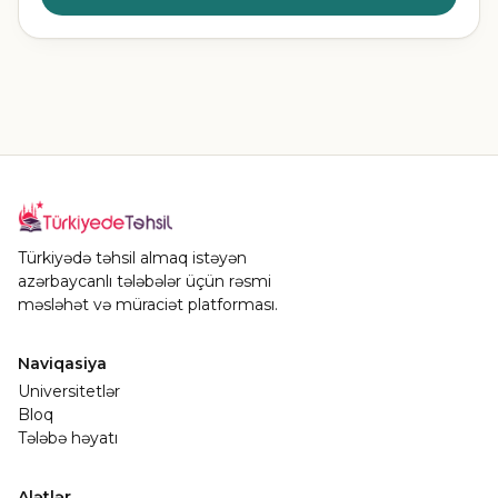
Türkiyədə təhsil almaq istəyən
azərbaycanlı tələbələr üçün rəsmi
məsləhət və müraciət platforması.
Naviqasiya
Universitetlər
Bloq
Tələbə həyatı
Alətlər