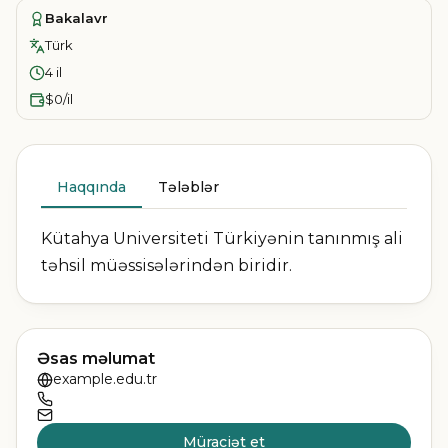
Bakalavr
Türk
4 il
$0/il
Haqqında
Tələblər
Kütahya Universiteti Türkiyənin tanınmış ali
təhsil müəssisələrindən biridir.
Əsas məlumat
example.edu.tr
Müraciət et