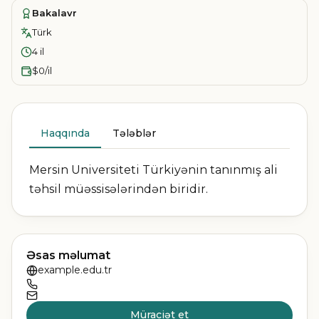
Bakalavr
Türk
4 il
$0/il
Haqqında
Tələblər
Mersin Universiteti Türkiyənin tanınmış ali
təhsil müəssisələrindən biridir.
Əsas məlumat
example.edu.tr
Müraciət et