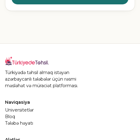
Türkiyədə təhsil almaq istəyən
azərbaycanlı tələbələr üçün rəsmi
məsləhət və müraciət platforması.
Naviqasiya
Universitetlər
Bloq
Tələbə həyatı
Alətlər