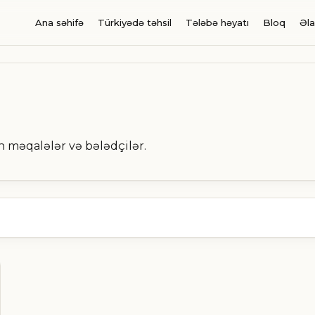
Ana səhifə
Türkiyədə təhsil
Tələbə həyatı
Bloq
Əl
n məqalələr və bələdçilər.