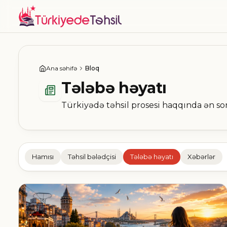
Ana səhifə
Bloq
Tələbə həyatı
Türkiyədə təhsil prosesi haqqında ən so
Hamısı
Təhsil bələdçisi
Tələbə həyatı
Xəbərlər