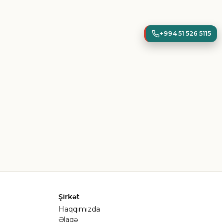
+994 51 526 5115
Şirkət
Haqqımızda
Əlaqə