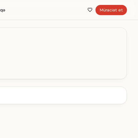
aqə
Müraciət et