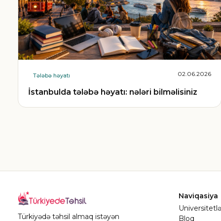
02.06.2026
Tələbə həyatı
İstanbulda tələbə həyatı: nələri bilməlisiniz
Naviqasiya
Universitetlə
Türkiyədə təhsil almaq istəyən
Bloq