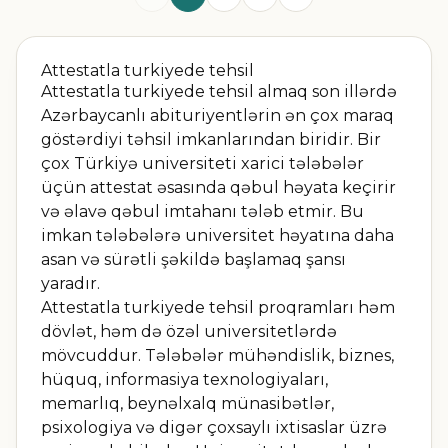
Attestatla turkiyede tehsil
Attestatla turkiyede tehsil almaq son illərdə
Azərbaycanlı abituriyentlərin ən çox maraq
göstərdiyi təhsil imkanlarından biridir. Bir
çox Türkiyə universiteti xarici tələbələr
üçün attestat əsasında qəbul həyata keçirir
və əlavə qəbul imtahanı tələb etmir. Bu
imkan tələbələrə universitet həyatına daha
asan və sürətli şəkildə başlamaq şansı
yaradır.
Attestatla turkiyede tehsil proqramları həm
dövlət, həm də özəl universitetlərdə
mövcuddur. Tələbələr mühəndislik, biznes,
hüquq, informasiya texnologiyaları,
memarlıq, beynəlxalq münasibətlər,
psixologiya və digər çoxsaylı ixtisaslar üzrə