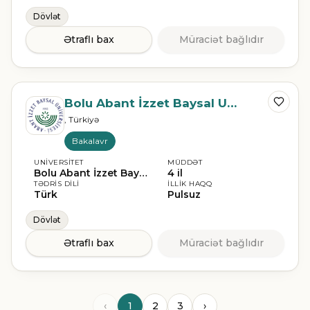
Dövlət
Ətraflı bax
Müraciət bağlıdır
Bolu Abant İzzet Baysal Universiteti
, Türkiyə
Bakalavr
UNIVERSITET
MÜDDƏT
Bolu Abant İzzet Baysal Universiteti
4 il
TƏDRIS DILI
İLLIK HAQQ
Türk
Pulsuz
Dövlət
Ətraflı bax
Müraciət bağlıdır
‹
1
2
3
›