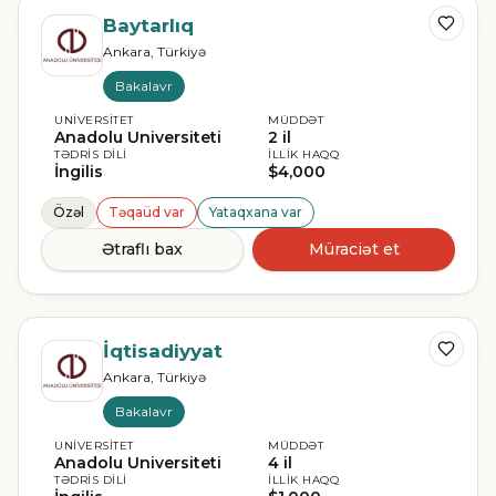
Baytarlıq
Ankara, Türkiyə
Bakalavr
UNIVERSITET
MÜDDƏT
Anadolu Universiteti
2 il
TƏDRIS DILI
İLLIK HAQQ
İngilis
$4,000
Özəl
Təqaüd var
Yataqxana var
Ətraflı bax
Müraciət et
İqtisadiyyat
Ankara, Türkiyə
Bakalavr
UNIVERSITET
MÜDDƏT
Anadolu Universiteti
4 il
TƏDRIS DILI
İLLIK HAQQ