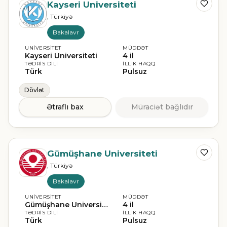
Kayseri Universiteti
, Türkiyə
Bakalavr
UNIVERSITET
MÜDDƏT
Kayseri Universiteti
4 il
TƏDRIS DILI
İLLIK HAQQ
Türk
Pulsuz
Dövlət
Ətraflı bax
Müraciət bağlıdır
Gümüşhane Universiteti
, Türkiyə
Bakalavr
UNIVERSITET
MÜDDƏT
Gümüşhane Universiteti
4 il
TƏDRIS DILI
İLLIK HAQQ
Türk
Pulsuz