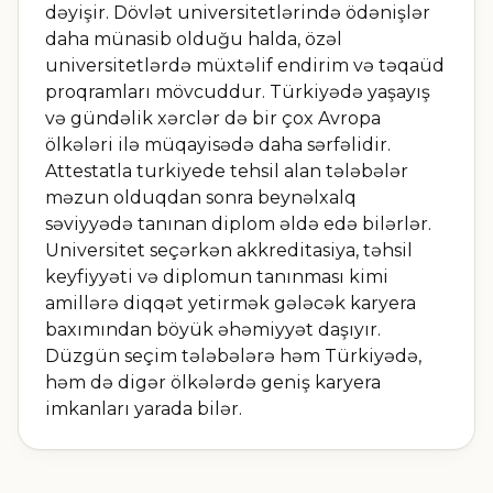
dəyişir. Dövlət universitetlərində ödənişlər
daha münasib olduğu halda, özəl
universitetlərdə müxtəlif endirim və təqaüd
proqramları mövcuddur. Türkiyədə yaşayış
və gündəlik xərclər də bir çox Avropa
ölkələri ilə müqayisədə daha sərfəlidir.
Attestatla turkiyede tehsil alan tələbələr
məzun olduqdan sonra beynəlxalq
səviyyədə tanınan diplom əldə edə bilərlər.
Universitet seçərkən akkreditasiya, təhsil
keyfiyyəti və diplomun tanınması kimi
amillərə diqqət yetirmək gələcək karyera
baxımından böyük əhəmiyyət daşıyır.
Düzgün seçim tələbələrə həm Türkiyədə,
həm də digər ölkələrdə geniş karyera
imkanları yarada bilər.