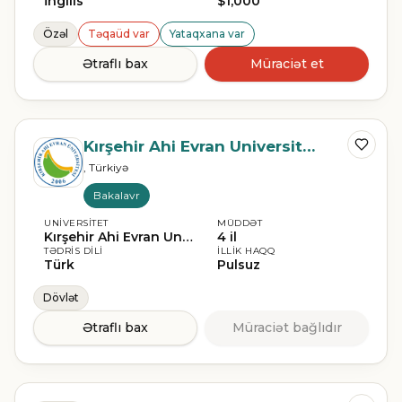
İngilis
$1,000
Özəl
Təqaüd var
Yataqxana var
Ətraflı bax
Müraciət et
Kırşehir Ahi Evran Universiteti
, Türkiyə
Bakalavr
UNIVERSITET
MÜDDƏT
Kırşehir Ahi Evran Universiteti
4 il
TƏDRIS DILI
İLLIK HAQQ
Türk
Pulsuz
Dövlət
Ətraflı bax
Müraciət bağlıdır