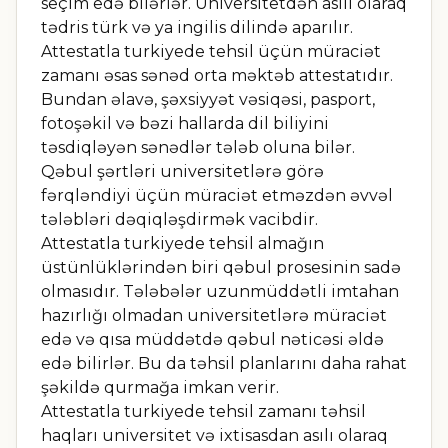
seçim edə bilərlər. Universitetdən asılı olaraq
tədris türk və ya ingilis dilində aparılır.
Attestatla turkiyede tehsil üçün müraciət
zamanı əsas sənəd orta məktəb attestatıdır.
Bundan əlavə, şəxsiyyət vəsiqəsi, pasport,
fotoşəkil və bəzi hallarda dil biliyini
təsdiqləyən sənədlər tələb oluna bilər.
Qəbul şərtləri universitetlərə görə
fərqləndiyi üçün müraciət etməzdən əvvəl
tələbləri dəqiqləşdirmək vacibdir.
Attestatla turkiyede tehsil almağın
üstünlüklərindən biri qəbul prosesinin sadə
olmasıdır. Tələbələr uzunmüddətli imtahan
hazırlığı olmadan universitetlərə müraciət
edə və qısa müddətdə qəbul nəticəsi əldə
edə bilirlər. Bu da təhsil planlarını daha rahat
şəkildə qurmağa imkan verir.
Attestatla turkiyede tehsil zamanı təhsil
haqları universitet və ixtisasdan asılı olaraq