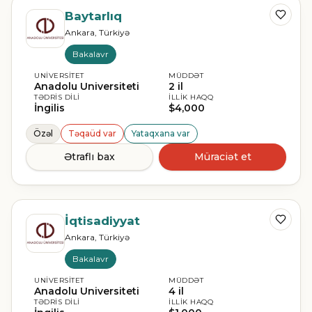
Baytarlıq
Ankara, Türkiyə
Bakalavr
UNIVERSITET
MÜDDƏT
Anadolu Universiteti
2 il
TƏDRIS DILI
İLLIK HAQQ
İngilis
$4,000
Özəl
Təqaüd var
Yataqxana var
Ətraflı bax
Müraciət et
İqtisadiyyat
Ankara, Türkiyə
Bakalavr
UNIVERSITET
MÜDDƏT
Anadolu Universiteti
4 il
TƏDRIS DILI
İLLIK HAQQ