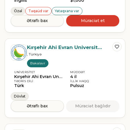
İngilis
$1,000
Özəl
Təqaüd var
Yataqxana var
Ətraflı bax
Müraciət et
Kırşehir Ahi Evran Universiteti
, Türkiyə
Bakalavr
UNIVERSITET
MÜDDƏT
Kırşehir Ahi Evran Universiteti
4 il
TƏDRIS DILI
İLLIK HAQQ
Türk
Pulsuz
Dövlət
Ətraflı bax
Müraciət bağlıdır