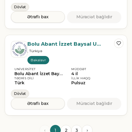
Dövlət
Ətraflı bax
Müraciət bağlıdır
Bolu Abant İzzet Baysal Universiteti
, Türkiyə
Bakalavr
UNIVERSITET
MÜDDƏT
Bolu Abant İzzet Baysal Universiteti
4 il
TƏDRIS DILI
İLLIK HAQQ
Türk
Pulsuz
Dövlət
Ətraflı bax
Müraciət bağlıdır
‹
1
2
3
›