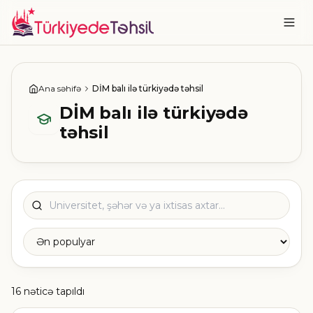
Ana səhifə
DİM balı ilə türkiyədə təhsil
DİM balı ilə türkiyədə
təhsil
16 nəticə tapıldı