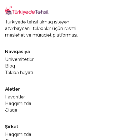
Türkiyədə təhsil almaq istəyən
azərbaycanlı tələbələr üçün rəsmi
məsləhət və müraciət platforması.
Naviqasiya
Universitetlər
Bloq
Tələbə həyatı
Alətlər
Favoritlər
Haqqımızda
Əlaqə
Şirkət
Haqqımızda