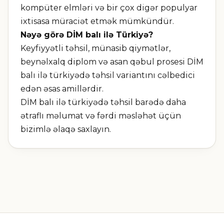
kompüter elmləri və bir çox digər populyar
ixtisasa müraciət etmək mümkündür.
Nəyə görə DİM balı ilə Türkiyə?
Keyfiyyətli təhsil, münasib qiymətlər,
beynəlxalq diplom və asan qəbul prosesi DİM
balı ilə türkiyədə təhsil variantını cəlbedici
edən əsas amillərdir.
DİM balı ilə türkiyədə təhsil barədə daha
ətraflı məlumat və fərdi məsləhət üçün
bizimlə əlaqə saxlayın.