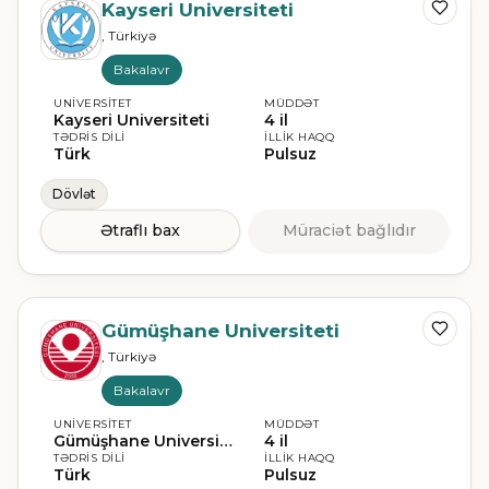
Kayseri Universiteti
, Türkiyə
Bakalavr
UNIVERSITET
MÜDDƏT
Kayseri Universiteti
4 il
TƏDRIS DILI
İLLIK HAQQ
Türk
Pulsuz
Dövlət
Ətraflı bax
Müraciət bağlıdır
Gümüşhane Universiteti
, Türkiyə
Bakalavr
UNIVERSITET
MÜDDƏT
Gümüşhane Universiteti
4 il
TƏDRIS DILI
İLLIK HAQQ
Türk
Pulsuz