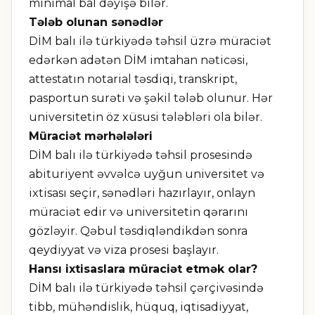
minimal bal dəyişə bilər.
Tələb olunan sənədlər
DİM balı ilə türkiyədə təhsil üzrə müraciət
edərkən adətən DİM imtahan nəticəsi,
attestatın notarial təsdiqi, transkript,
pasportun surəti və şəkil tələb olunur. Hər
universitetin öz xüsusi tələbləri ola bilər.
Müraciət mərhələləri
DİM balı ilə türkiyədə təhsil prosesində
abituriyent əvvəlcə uyğun universitet və
ixtisası seçir, sənədləri hazırlayır, onlayn
müraciət edir və universitetin qərarını
gözləyir. Qəbul təsdiqləndikdən sonra
qeydiyyat və viza prosesi başlayır.
Hansı ixtisaslara müraciət etmək olar?
DİM balı ilə türkiyədə təhsil çərçivəsində
tibb, mühəndislik, hüquq, iqtisadiyyat,