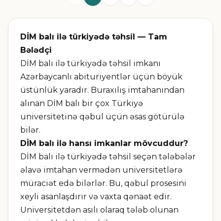
DİM balı ilə türkiyədə təhsil — Tam
Bələdçi
DİM balı ilə türkiyədə təhsil imkanı
Azərbaycanlı abituriyentlər üçün böyük
üstünlük yaradır. Buraxılış imtahanından
alınan DİM balı bir çox Türkiyə
universitetinə qəbul üçün əsas götürülə
bilər.
DİM balı ilə hansı imkanlar mövcuddur?
DİM balı ilə türkiyədə təhsil seçən tələbələr
əlavə imtahan vermədən universitetlərə
müraciət edə bilərlər. Bu, qəbul prosesini
xeyli asanlaşdırır və vaxta qənaət edir.
Universitetdən asılı olaraq tələb olunan