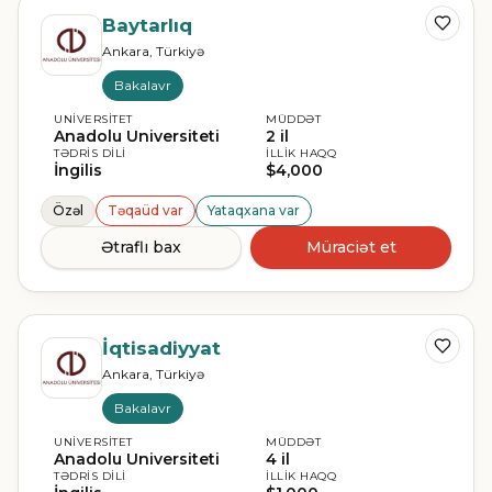
Baytarlıq
Ankara, Türkiyə
Bakalavr
UNIVERSITET
MÜDDƏT
Anadolu Universiteti
2 il
TƏDRIS DILI
İLLIK HAQQ
İngilis
$4,000
Özəl
Təqaüd var
Yataqxana var
Ətraflı bax
Müraciət et
İqtisadiyyat
Ankara, Türkiyə
Bakalavr
UNIVERSITET
MÜDDƏT
Anadolu Universiteti
4 il
TƏDRIS DILI
İLLIK HAQQ