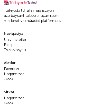
Türkiyədə təhsil almaq istəyən
azərbaycanlı tələbələr üçün rəsmi
məsləhət və müraciət platforması.
Naviqasiya
Universitetlər
Bloq
Tələbə həyatı
Alətlər
Favoritlər
Haqqımızda
Əlaqə
Şirkət
Haqqımızda
Əlaqə