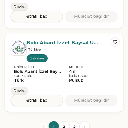
Dövlət
Ətraflı bax
Müraciət bağlıdır
Bolu Abant İzzet Baysal Universiteti
, Türkiyə
Bakalavr
UNIVERSITET
MÜDDƏT
Bolu Abant İzzet Baysal Universiteti
4 il
TƏDRIS DILI
İLLIK HAQQ
Türk
Pulsuz
Dövlət
Ətraflı bax
Müraciət bağlıdır
‹
1
2
3
›