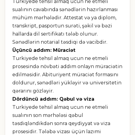
Turkiyede tehsil almaq ucun ne etmeli
sualının cavabında sənədlərin hazırlanması
mühüm mərhələdir. Attestat və ya diplom,
transkript, pasportun surəti, şəkil və bəzi
hallarda dil sertifikatı tələb olunur.
Sənədlərin notarial təsdiqi də vacibdir.
Üçüncü addım: Müraciət
Turkiyede tehsil almaq ucun ne etmeli
prosesində növbəti addım onlayn müraciətin
edilməsidir. Abituriyent müraciət formasını
doldurur, sənədləri yükləyir və universitetin
qərarını gözləyir.
Dördüncü addım: Qəbul və viza
Turkiyede tehsil almaq ucun ne etmeli
sualının son mərhələsi qəbul
təsdiqləndikdən sonra qeydiyyat və viza
prosesidir. Tələbə vizası üçün lazımi