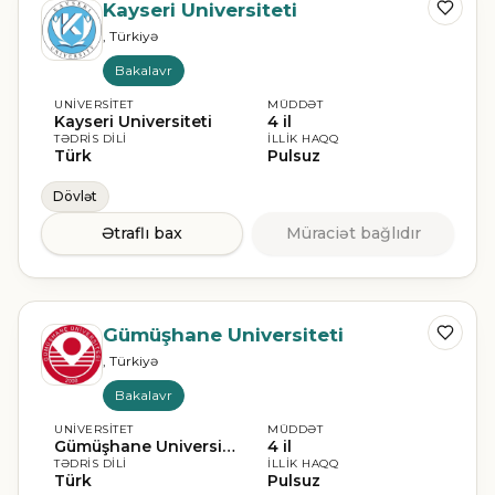
Kayseri Universiteti
, Türkiyə
Bakalavr
UNIVERSITET
MÜDDƏT
Kayseri Universiteti
4 il
TƏDRIS DILI
İLLIK HAQQ
Türk
Pulsuz
Dövlət
Ətraflı bax
Müraciət bağlıdır
Gümüşhane Universiteti
, Türkiyə
Bakalavr
UNIVERSITET
MÜDDƏT
Gümüşhane Universiteti
4 il
TƏDRIS DILI
İLLIK HAQQ
Türk
Pulsuz