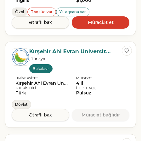
İngilis
$1,000
Özəl
Təqaüd var
Yataqxana var
Ətraflı bax
Müraciət et
Kırşehir Ahi Evran Universiteti
, Türkiyə
Bakalavr
UNIVERSITET
MÜDDƏT
Kırşehir Ahi Evran Universiteti
4 il
TƏDRIS DILI
İLLIK HAQQ
Türk
Pulsuz
Dövlət
Ətraflı bax
Müraciət bağlıdır