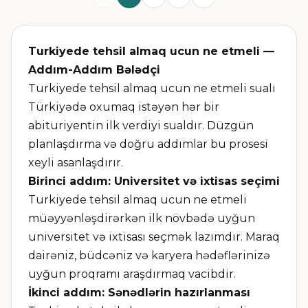
Turkiyede tehsil almaq ucun ne etmeli —
Addım-Addım Bələdçi
Turkiyede tehsil almaq ucun ne etmeli sualı
Türkiyədə oxumaq istəyən hər bir
abituriyentin ilk verdiyi sualdır. Düzgün
planlaşdırma və doğru addımlar bu prosesi
xeyli asanlaşdırır.
Birinci addım: Universitet və ixtisas seçimi
Turkiyede tehsil almaq ucun ne etmeli
müəyyənləşdirərkən ilk növbədə uyğun
universitet və ixtisası seçmək lazımdır. Maraq
dairəniz, büdcəniz və karyera hədəflərinizə
uyğun proqramı araşdırmaq vacibdir.
İkinci addım: Sənədlərin hazırlanması