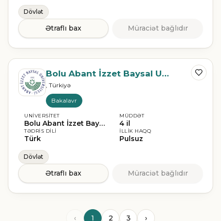
Dövlət
Ətraflı bax
Müraciət bağlıdır
Bolu Abant İzzet Baysal Universiteti
, Türkiyə
Bakalavr
UNIVERSITET
MÜDDƏT
Bolu Abant İzzet Baysal Universiteti
4 il
TƏDRIS DILI
İLLIK HAQQ
Türk
Pulsuz
Dövlət
Ətraflı bax
Müraciət bağlıdır
‹
1
2
3
›