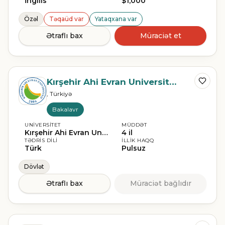
İngilis
$1,000
Özəl
Təqaüd var
Yataqxana var
Ətraflı bax
Müraciət et
Kırşehir Ahi Evran Universiteti
, Türkiyə
Bakalavr
UNIVERSITET
MÜDDƏT
Kırşehir Ahi Evran Universiteti
4 il
TƏDRIS DILI
İLLIK HAQQ
Türk
Pulsuz
Dövlət
Ətraflı bax
Müraciət bağlıdır