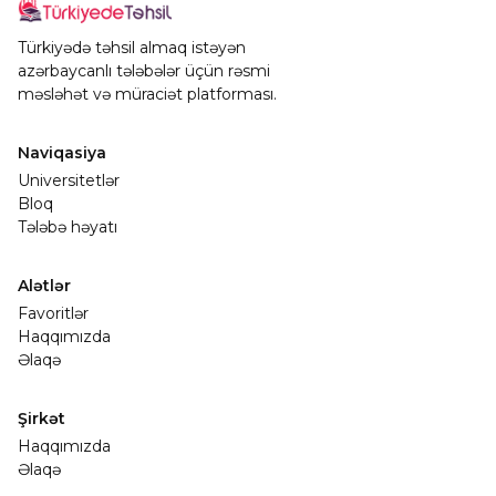
Türkiyədə təhsil almaq istəyən
azərbaycanlı tələbələr üçün rəsmi
məsləhət və müraciət platforması.
Naviqasiya
Universitetlər
Bloq
Tələbə həyatı
Alətlər
Favoritlər
Haqqımızda
Əlaqə
Şirkət
Haqqımızda
Əlaqə