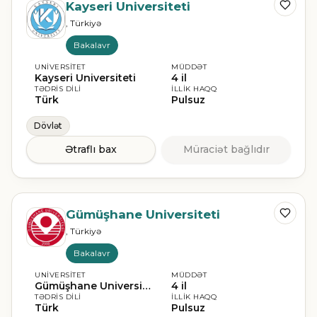
Kayseri Universiteti
, Türkiyə
Bakalavr
UNIVERSITET
MÜDDƏT
Kayseri Universiteti
4 il
TƏDRIS DILI
İLLIK HAQQ
Türk
Pulsuz
Dövlət
Ətraflı bax
Müraciət bağlıdır
Gümüşhane Universiteti
, Türkiyə
Bakalavr
UNIVERSITET
MÜDDƏT
Gümüşhane Universiteti
4 il
TƏDRIS DILI
İLLIK HAQQ
Türk
Pulsuz