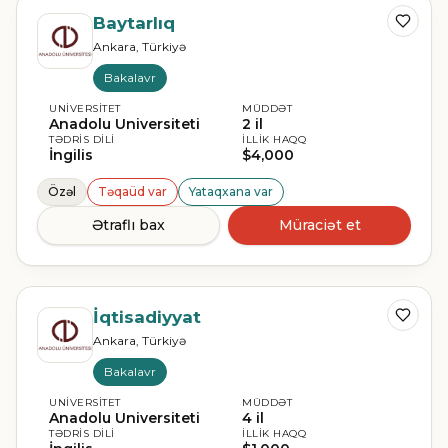
Baytarlıq
Ankara, Türkiyə
Bakalavr
UNIVERSITET
MÜDDƏT
Anadolu Universiteti
2 il
TƏDRIS DILI
İLLIK HAQQ
İngilis
$4,000
Özəl
Təqaüd var
Yataqxana var
Ətraflı bax
Müraciət et
İqtisadiyyat
Ankara, Türkiyə
Bakalavr
UNIVERSITET
MÜDDƏT
Anadolu Universiteti
4 il
TƏDRIS DILI
İLLIK HAQQ