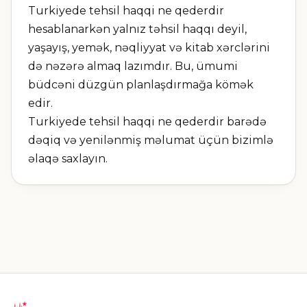
Turkiyede tehsil haqqi ne qederdir
hesablanarkən yalnız təhsil haqqı deyil,
yaşayış, yemək, nəqliyyat və kitab xərclərini
də nəzərə almaq lazımdır. Bu, ümumi
büdcəni düzgün planlaşdırmağa kömək
edir.
Turkiyede tehsil haqqi ne qederdir barədə
dəqiq və yenilənmiş məlumat üçün bizimlə
əlaqə saxlayın.