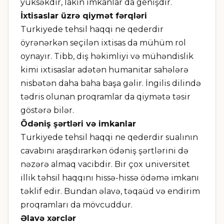
yüksəkdir, lakin imkanlar da genişdir.
İxtisaslar üzrə qiymət fərqləri
Turkiyede tehsil haqqi ne qederdir
öyrənərkən seçilən ixtisas da mühüm rol
oynayır. Tibb, diş həkimliyi və mühəndislik
kimi ixtisaslar adətən humanitar sahələrə
nisbətən daha baha başa gəlir. İngilis dilində
tədris olunan proqramlar da qiymətə təsir
göstərə bilər.
Ödəniş şərtləri və imkanlar
Turkiyede tehsil haqqi ne qederdir sualının
cavabını araşdırarkən ödəniş şərtlərini də
nəzərə almaq vacibdir. Bir çox universitet
illik təhsil haqqını hissə-hissə ödəmə imkanı
təklif edir. Bundan əlavə, təqaüd və endirim
proqramları da mövcuddur.
Əlavə xərclər